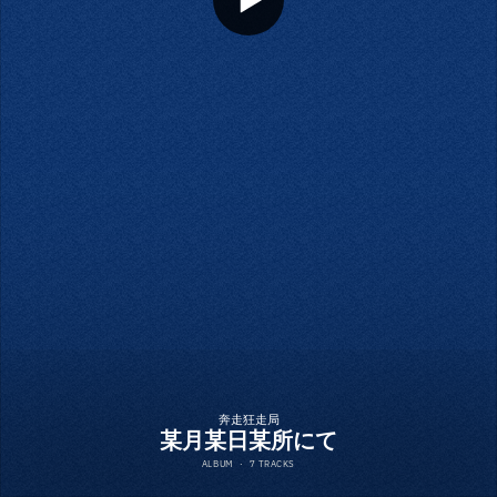
奔走狂走局
某月某日某所にて
ALBUM
·
7 TRACKS