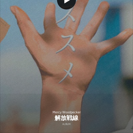
Mercy Woodpecker
解放戦線
ALBUM