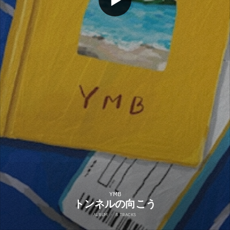
YMB
トンネルの向こう
ALBUM
·
8 TRACKS